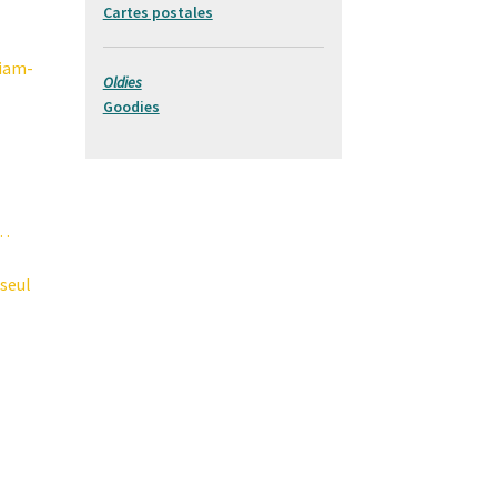
Cartes postales
liam-
Oldies
Goodies
t…
 seul