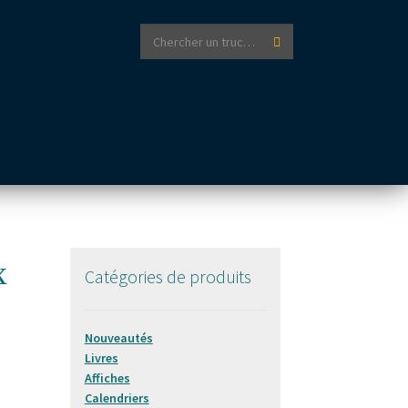
Recherche
Recherche
pour :
x
Catégories de produits
Nouveautés
Livres
Affiches
Calendriers