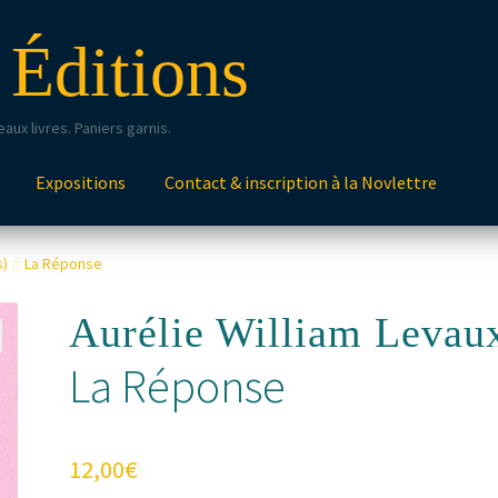
 Éditions
aux livres. Paniers garnis.
Expositions
Contact & inscription à la Novlettre
s)
La Réponse
Aurélie William Levau
La Réponse
12,00
€