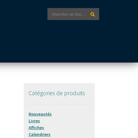
Recherche
Recherche
pour :
Catégories de produits
Nouveautés
Livres
Affiches
Calendriers