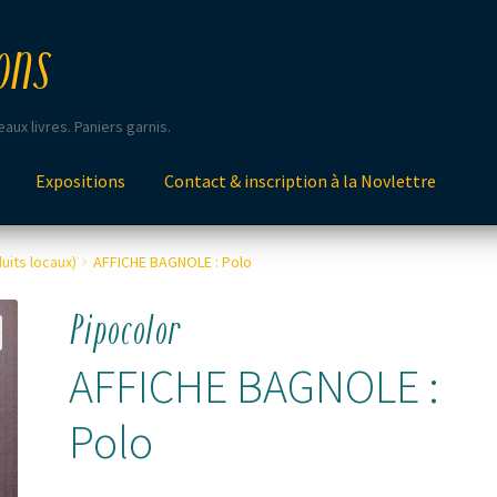
ons
aux livres. Paniers garnis.
Expositions
Contact & inscription à la Novlettre
uits locaux)
AFFICHE BAGNOLE : Polo
Pipocolor
AFFICHE BAGNOLE :
Polo