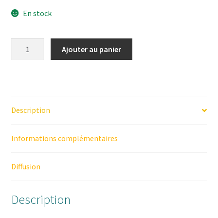
En stock
quantité
Ajouter au panier
de
"La
lutte
des
casses"
Description
(Collectif)
Informations complémentaires
Diffusion
Description