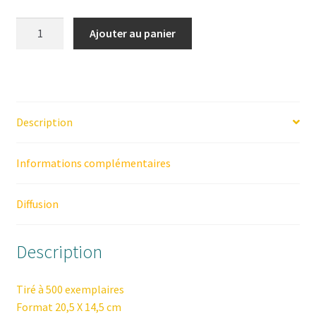
quantité
Ajouter au panier
de
"Éclat"
de
Maxime
Gicquel
Description
Informations complémentaires
Diffusion
Description
Tiré à 500 exemplaires
Format 20,5 X 14,5 cm