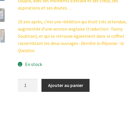
couple, avec ses moments d’extase et ses creux, ses
aspirations et ses doutes…
10 ans après, c’est une réédition qui était très attendue,
augmentée d’une version anglaise (traduction : Fanny
Soubiran), et qui se retrouve également dans le coffret
rassemblant les deux ouvrages :
Derrière la Réponse : la
Question
.
En stock
quantité
Ajouter au panier
de
La
Question
(nouvelle
édition)