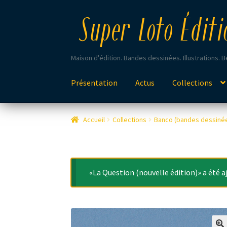
Aller
Aller
Super Loto Éditi
à
au
la
contenu
navigation
Maison d'édition. Bandes dessinées. Illustrations. Be
Présentation
Actus
Collections
Accueil
Collections
Banco (bandes dessiné
«La Question (nouvelle édition)» a été aj