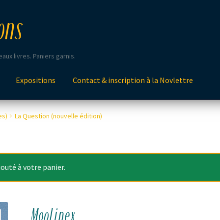
ons
aux livres. Paniers garnis.
Expositions
Contact & inscription à la Novlettre
es)
La Question (nouvelle édition)
outé à votre panier.
Moolinex