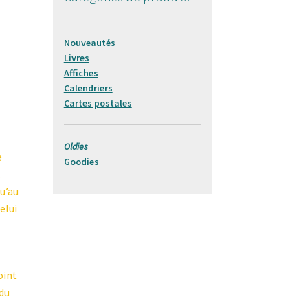
Nouveautés
Livres
Affiches
Calendriers
Cartes postales
Oldies
e
Goodies
.
qu’au
elui
oint
 du