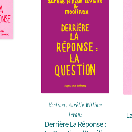
Moolinex, Aurélie William
L
Levaux
Derrière La Réponse :