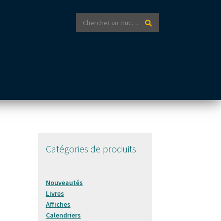
Recherche
Recherche
pour :
Catégories de produits
Nouveautés
Livres
Affiches
Calendriers