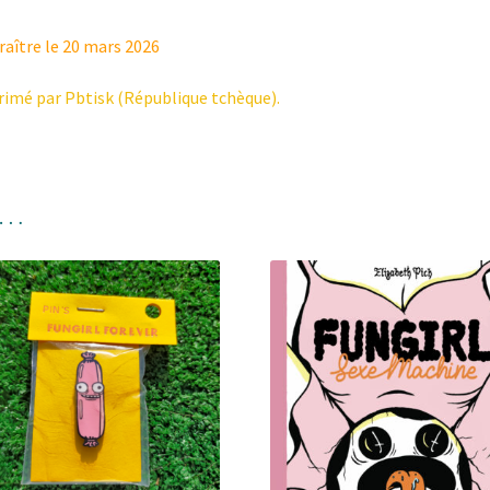
raître le 20 mars 2026
imé par Pbtisk (République tchèque).
i…