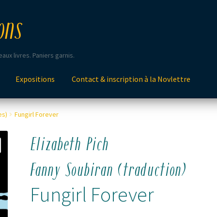
ons
aux livres. Paniers garnis.
Expositions
Contact & inscription à la Novlettre
es)
Fungirl Forever
Elizabeth Pich
Fanny Soubiran (traduction)
Fungirl Forever