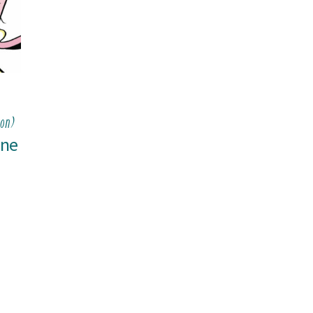
on)
ine