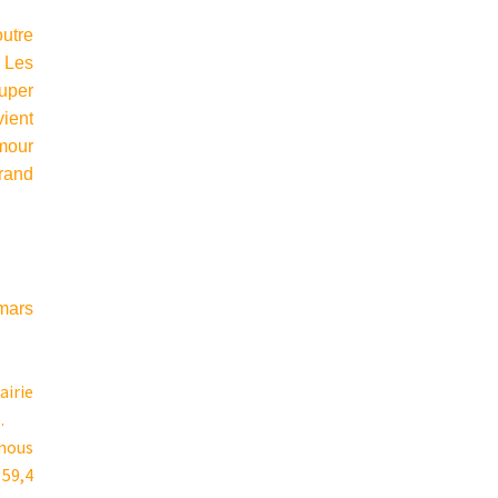
utre
 Les
uper
vient
mour
rand
 mars
airie
.
 nous
 59,4