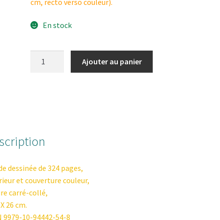
cm, recto verso couleur).
En stock
quantité
Ajouter au panier
de
Fungirl
Forever
scription
e dessinée de 324 pages,
rieur et couverture couleur,
ure carré-collé,
 X 26 cm.
 9979-10-94442-54-8