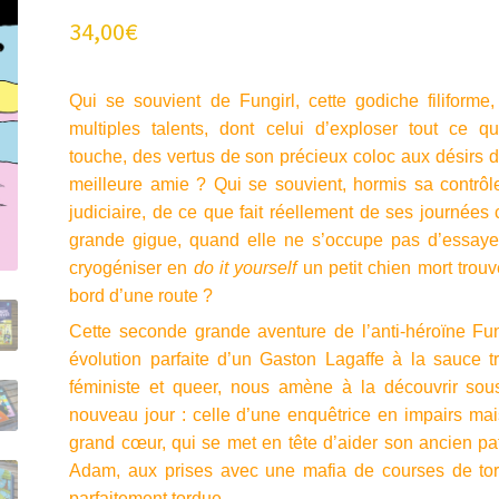
34,00
€
Qui se souvient de Fungirl, cette godiche filiforme
multiples talents, dont celui d’exploser tout ce qu
touche, des vertus de son précieux coloc aux désirs 
meilleure amie ? Qui se souvient, hormis sa contrô
judiciaire, de ce que fait réellement de ses journées 
grande gigue, quand elle ne s’occupe pas d’essaye
cryogéniser en
do it yourself
un petit chien mort trou
bord d’une route ?
Cette seconde grande aventure de l’anti-héroïne Fun
évolution parfaite d’un Gaston Lagaffe à la sauce t
féministe et queer, nous amène à la découvrir sou
nouveau jour : celle d’une enquêtrice en impairs ma
grand cœur, qui se met en tête d’aider son ancien pa
Adam, aux prises avec une mafia de courses de tor
parfaitement tordue…