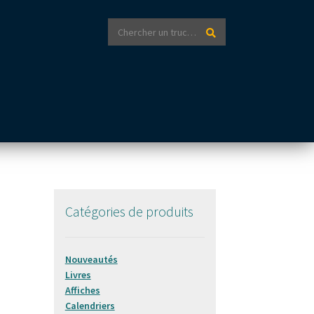
Recherche
Recherche
pour :
Catégories de produits
Nouveautés
Livres
Affiches
Calendriers