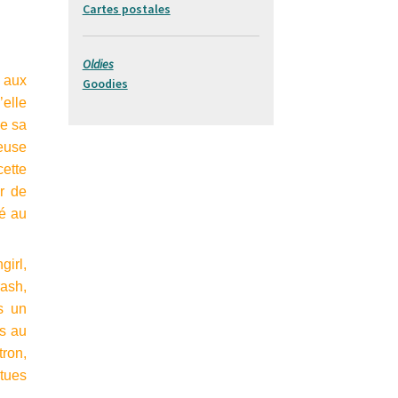
Cartes postales
Oldies
, aux
Goodies
’elle
de sa
leuse
cette
r de
vé au
girl,
rash,
s un
is au
tron,
tues