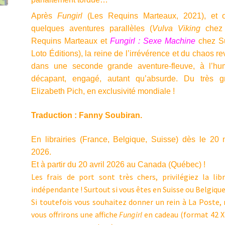
Après
Fungirl
(Les Requins Marteaux, 2021), et o
quelques aventures parallèles (
Vulva Viking
chez
Requins Marteaux et
Fungirl : Sexe Machine
chez S
Loto Éditions), la reine de l’irrévérence et du chaos re
dans une seconde grande aventure-fleuve, à l’hu
décapant, engagé, autant qu’absurde. Du très g
Elizabeth Pich, en exclusivité mondiale !
Traduction : Fanny Soubiran.
En librairies (France, Belgique, Suisse) dès le 20
2026.
Et à partir du 20 avril 2026 au Canada (Québec) !
Les frais de port sont très chers, privilégiez la libr
indépendante ! Surtout si vous êtes en Suisse ou Belgique
Si toutefois vous souhaitez donner un rein à La Poste,
vous offrirons une affiche
Fungirl
en cadeau (format 42 X