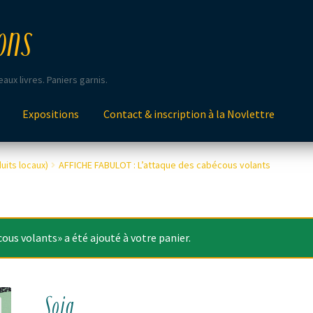
ons
aux livres. Paniers garnis.
Expositions
Contact & inscription à la Novlettre
uits locaux)
AFFICHE FABULOT : L’attaque des cabécous volants
us volants» a été ajouté à votre panier.
Soia