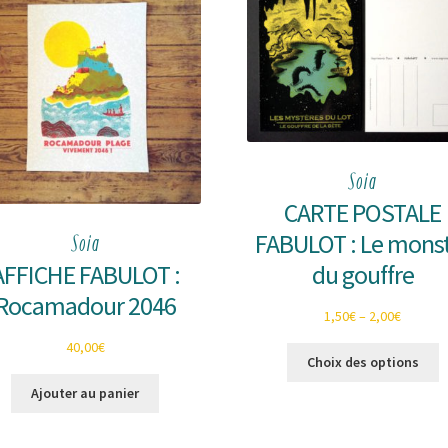
Soia
CARTE POSTALE
FABULOT : Le mons
Soia
du gouffre
AFFICHE FABULOT :
Rocamadour 2046
1,50
€
–
2,00
€
40,00
€
C
Choix des options
p
Ajouter au panier
a
p
v