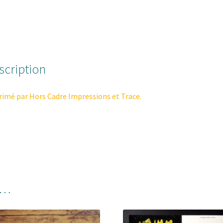
AFFICHE
FABULOT
:
L'attaque
des
scription
cabécous
volants
rimé par
Hors Cadre Impressions
et
Trace
.
i…