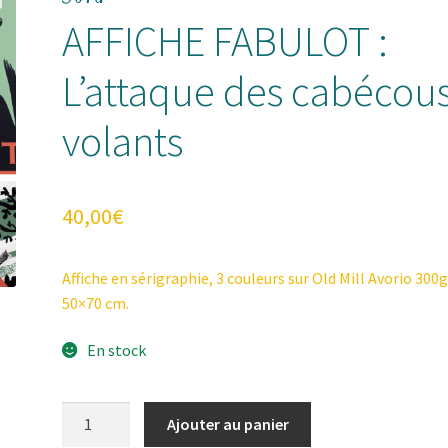
AFFICHE FABULOT :
L’attaque des cabécou
volants
40,00
€
Affiche en sérigraphie, 3 couleurs sur Old Mill Avorio 300g
50×70 cm.
En stock
quantité
Ajouter au panier
de