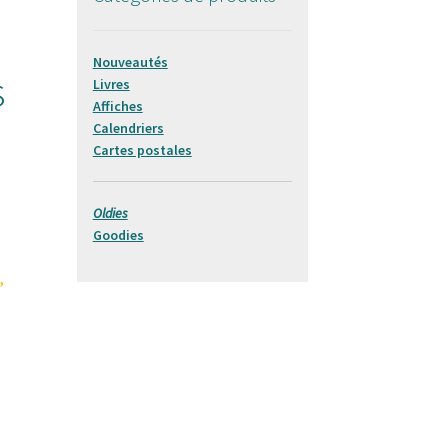
Nouveautés
s
Livres
Affiches
Calendriers
Cartes postales
Oldies
Goodies
,