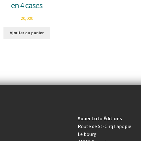
en 4 cases
20,00
€
Ajouter au panier
Super Loto Éditions
Route de St-Cirq Lapopie
Le bourg