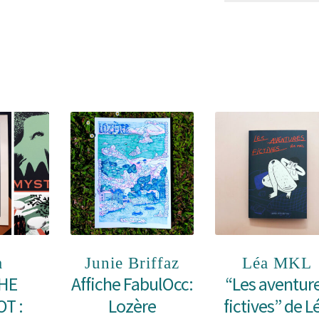
variations.
Les
options
peuvent
être
choisies
sur
la
page
du
produit
a
Junie Briffaz
Léa MKL
HE
Affiche FabulOcc:
“Les aventur
T :
Lozère
fictives” de L