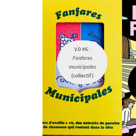
V.0 #6 :
Fanfares
municipales
(collectif)