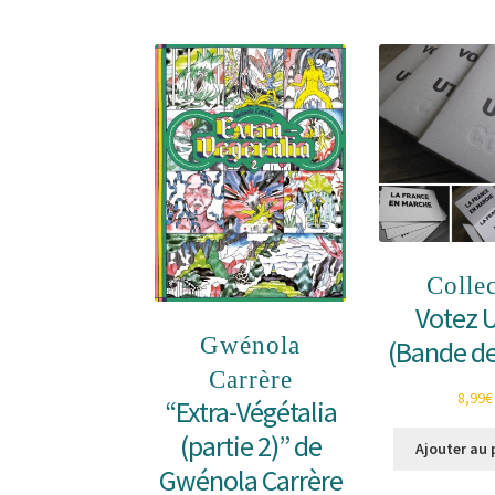
Collec
Votez U
Gwénola
(Bande de
Carrère
8,99
€
“Extra-Végétalia
(partie 2)” de
Ajouter au 
Gwénola Carrère