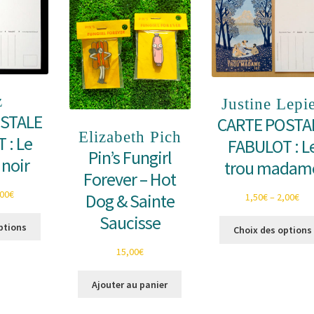
z
Justine Lepi
OSTALE
CARTE POSTA
Elizabeth Pich
 : Le
FABULOT : L
Pin’s Fungirl
 noir
trou madam
Forever – Hot
,00
€
Dog & Sainte
1,50
€
–
2,00
€
Saucisse
Ce
ptions
Choix des options
produit
a
15,00
€
plusieurs
variations.
Ajouter au panier
Les
options