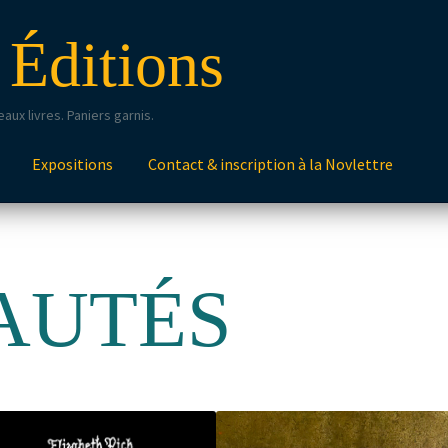
 Éditions
aux livres. Paniers garnis.
Expositions
Contact & inscription à la Novlettre
AUTÉS