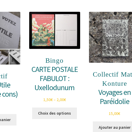
peuvent
être
choisies
sur
la
page
du
produit
Bingo
CARTE POSTALE
Collectif Mat
tif
FABULOT :
Konture
tile
Uxellodunum
Voyages en
 cons)
Paréidolie
1,50
€
–
2,00
€
Ce
Choix des options
15,00
€
produit
panier
a
Ajouter au panier
plusieurs