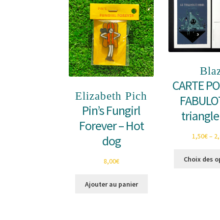
Bla
CARTE P
Elizabeth Pich
FABULOT
Pin’s Fungirl
triangle
Forever – Hot
1,50
€
–
2
dog
Choix des o
8,00
€
Ajouter au panier