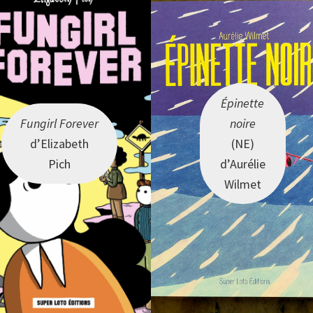
Épinette
Fungirl Forever
noire
d’Elizabeth
(NE)
Pich
d’Aurélie
Wilmet