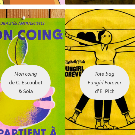
Mon coing
Tote bag
de C. Escoubet
Fungirl Forever
& Soia
d’E. Pich