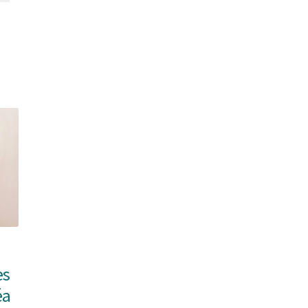
es
éa