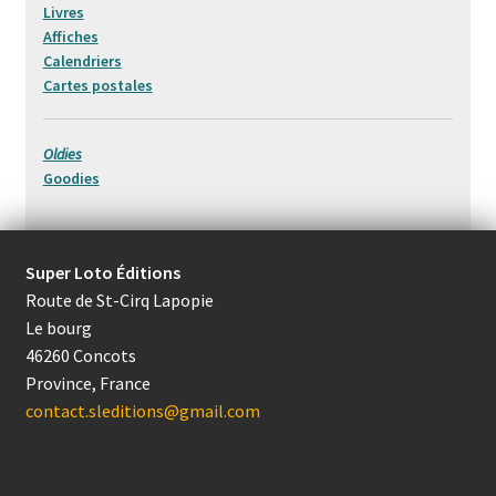
Livres
Affiches
Calendriers
Cartes postales
Oldies
Goodies
Super Loto Éditions
Route de St-Cirq Lapopie
Le bourg
46260 Concots
Province, France
contact.sleditions@gmail.com