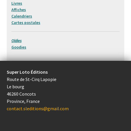
Livres
Affiches
Calendriers
Cartes postales
Oldies
Goodies
Super Loto Éditions
Route de St-Cirq Lapopie
Le bourg
46260 Concots
Province, France
contact.sleditions@gmail.com