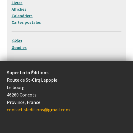
Livres
Affiches
Calendriers
Cartes postales
Oldies
Goodies
Super Loto Éditions
Route de St-Cirq Lapopie
Le bourg
46260 Concots
Province, France
contact.sleditions@gmail.com