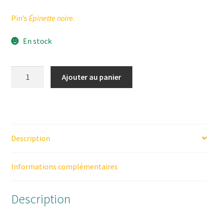
Pin’s
Épinette noire
.
En stock
quantité
Ajouter au panier
de
Pin's
Épinette
noire
Description
Informations complémentaires
Description