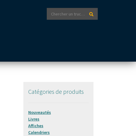
Recherche
Recherche
pour :
Catégories de produits
Nouveautés
Livres
Affiches
Calendriers