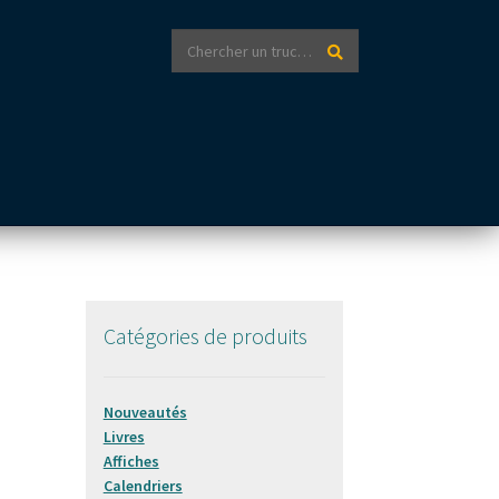
Recherche
Recherche
pour :
Catégories de produits
Nouveautés
Livres
Affiches
Calendriers