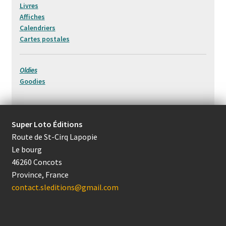
Livres
Affiches
Calendriers
Cartes postales
Oldies
Goodies
Super Loto Éditions
Route de St-Cirq Lapopie
Le bourg
46260 Concots
Province, France
contact.sleditions@gmail.com