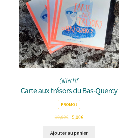
choisies
sur
la
page
du
produit
Collectif
Carte aux trésors du Bas-Quercy
PROMO !
Le
Le
10,00
€
5,00
€
prix
prix
initial
actuel
Ajouter au panier