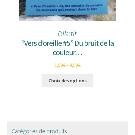
Collectif
“Vers d’oreille #5” Du bruit de la
couleur…
1,50
€
–
9,00
€
Ce
Choix des options
produit
a
plusieurs
variations.
Les
options
peuvent
Catégories de produits