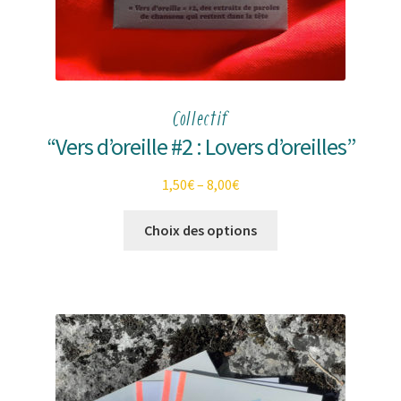
Collectif
“Vers d’oreille #2 : Lovers d’oreilles”
1,50
€
–
8,00
€
Ce
Choix des options
produit
a
plusieurs
variations.
Les
options
peuvent
être