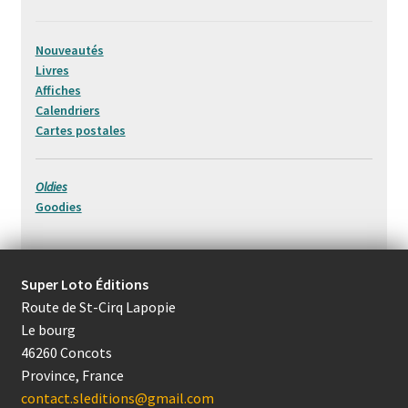
être
choisies
Nouveautés
sur
Livres
la
Affiches
page
Calendriers
du
Cartes postales
produit
Oldies
Goodies
Super Loto Éditions
Route de St-Cirq Lapopie
Le bourg
46260 Concots
Province, France
contact.sleditions@gmail.com