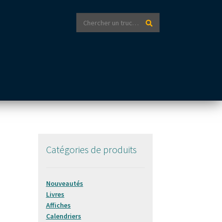
Recherche
Recherche
pour :
Catégories de produits
Nouveautés
Livres
Affiches
Calendriers