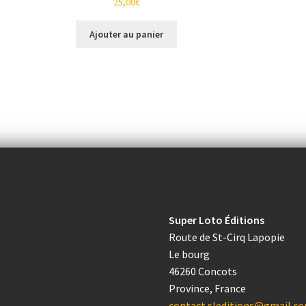
25,00
€
Ajouter au panier
Super Loto Éditions
Route de St-Cirq Lapopie
Le bourg
46260 Concots
Province, France
contact.sleditions@gmail.c