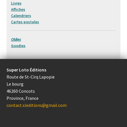
Livres
Affiches
Calendriers
Cartes postales
Oldies
Goodies
Super Loto Éditions
Route de St-Cirq Lapopie
Le bourg
46260 Concots
Province, France
contact.sleditions@gmail.com