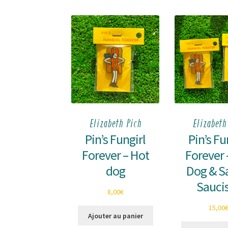
Elizabeth Pich
Elizabeth
Pin’s Fungirl
Pin’s Fu
Forever – Hot
Forever 
dog
Dog & S
Sauci
8,00
€
15,00
Ajouter au panier