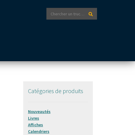
Recherche
Recherche
pour :
Catégories de produits
Nouveautés
Livres
Affiches
Calendriers