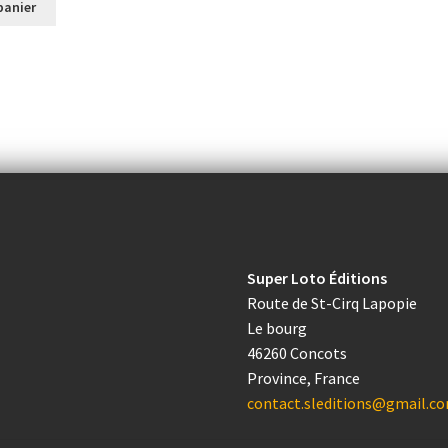
panier
Super Loto Éditions
Route de St-Cirq Lapopie
Le bourg
46260 Concots
Province, France
contact.sleditions@gmail.c