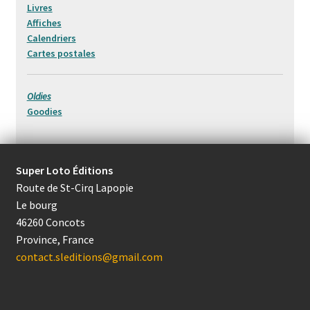
Livres
Affiches
Calendriers
Cartes postales
Oldies
Goodies
Super Loto Éditions
Route de St-Cirq Lapopie
Le bourg
46260 Concots
Province, France
contact.sleditions@gmail.com