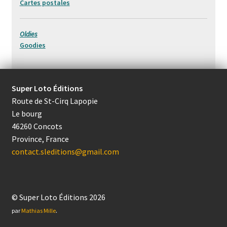
Cartes postales
Oldies
Goodies
Super Loto Éditions
Route de St-Cirq Lapopie
Le bourg
46260 Concots
Province, France
contact.sleditions@gmail.com
© Super Loto Éditions 2026
.
par
Mathias Mille