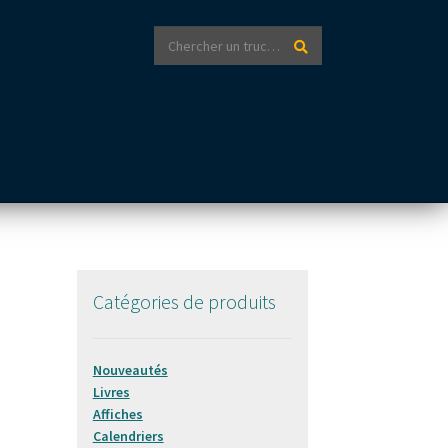
Recherche
Recherche
pour :
Catégories de produits
Nouveautés
Livres
Affiches
Calendriers