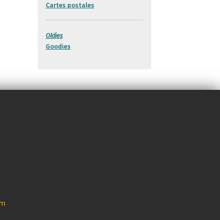
Cartes postales
Oldies
Goodies
om