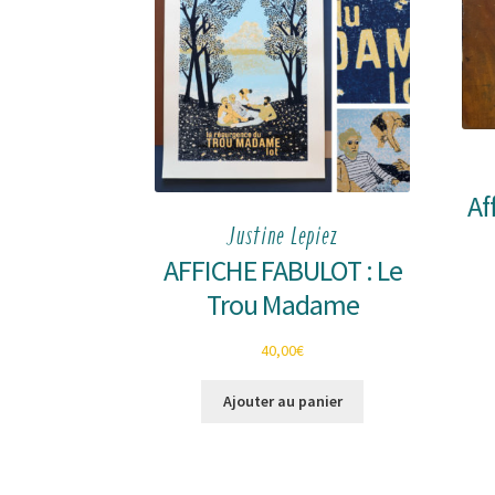
la
page
du
produit
Af
Justine Lepiez
AFFICHE FABULOT : Le
Trou Madame
40,00
€
Ajouter au panier