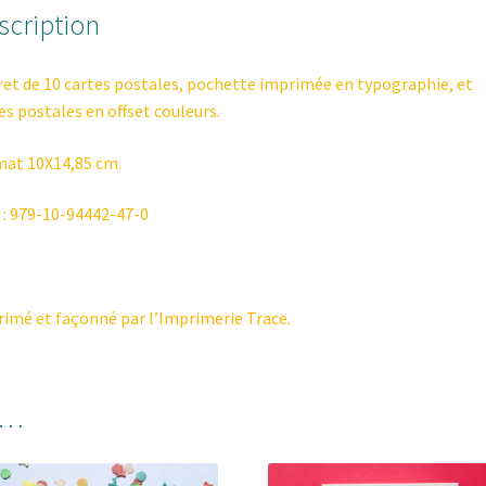
scription
Baptiste
Brunello
ret de 10 cartes postales, pochette imprimée en typographie, et
es postales en offset couleurs.
at 10X14,85 cm.
 : 979-10-94442-47-0
imé et façonné par l’
Imprimerie Trace
.
i…