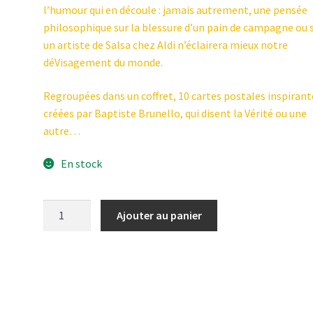
l’humour qui en découle : jamais autrement, une pensée
philosophique sur la blessure d’un pain de campagne ou 
un artiste de Salsa chez Aldi n’éclairera mieux notre
déVisagement du monde.
Regroupées dans un coffret, 10 cartes postales inspirant
créées par Baptiste Brunello, qui disent la Vérité ou une
autre…
En stock
quantité
Ajouter au panier
de
"Le
dévis@gement
du
monde"
par