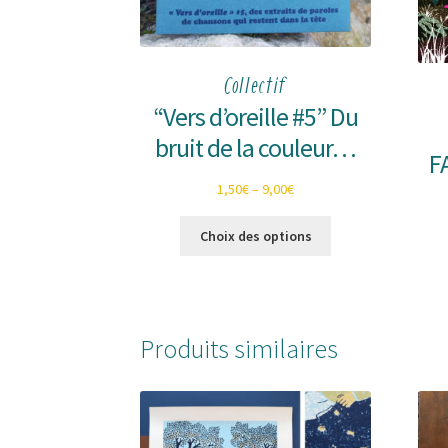
Collectif
“Vers d’oreille #5” Du
bruit de la couleur…
F
1,50
€
–
9,00
€
Ce
Choix des options
produit
a
plusieurs
variations.
Les
Produits similaires
options
peuvent
être
choisies
sur