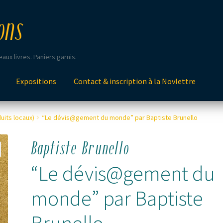
ons
aux livres. Paniers garnis.
Expositions
Contact & inscription à la Novlettre
uits locaux)
“Le dévis@gement du monde” par Baptiste Brunello
Baptiste Brunello
“Le dévis@gement du
monde” par Baptiste
Brunello