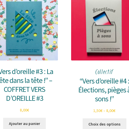
Vers d’oreille #3 : La
Collectif
ête dans la tête !” –
“Vers d’oreille #4 
COFFRET VERS
Élections, pièges 
D’OREILLE #3
sons !”
8,00
€
1,50
€
–
8,00
€
C
Ajouter au panier
Choix des options
p