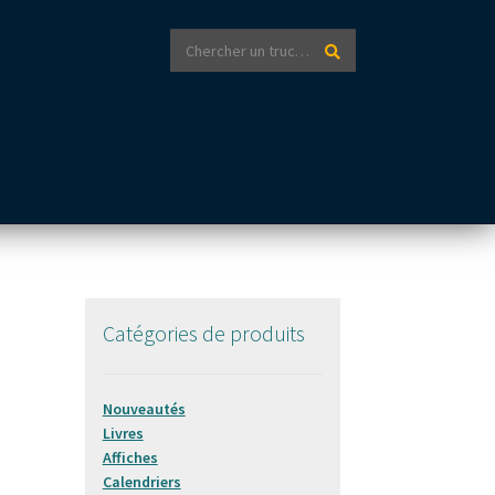
Recherche
Recherche
pour :
Catégories de produits
Nouveautés
Livres
Affiches
Calendriers