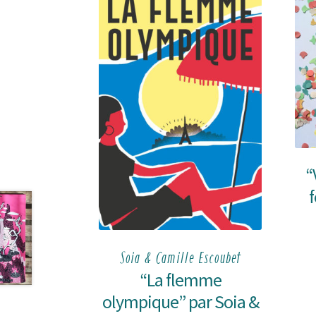
“
f
Soia & Camille Escoubet
“La flemme
olympique” par Soia &