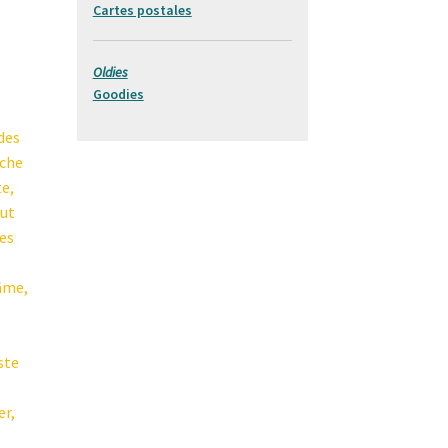
Cartes postales
Oldies
Goodies
 des
oche
te,
out
ces
 âme,
ste
er,